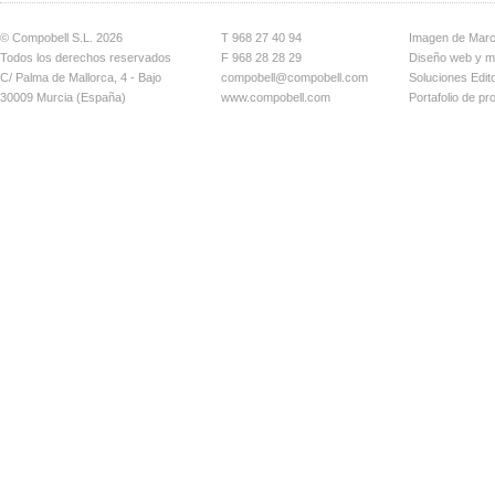
© Compobell S.L. 2026
T 968 27 40 94
Imagen de Mar
Todos los derechos reservados
F 968 28 28 29
Diseño web y ma
C/ Palma de Mallorca, 4 - Bajo
compobell@compobell.com
Soluciones Edito
30009 Murcia (España)
www.compobell.com
Portafolio de pr